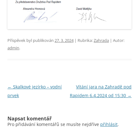
Příspěvek byl publikován
27. 3. 2024
| Rubrika:
Zahrada
| Autor:
admin
.
Navigace
←
Skalkové jezírko – vodní
Vítání jara na Zahradě pod
pro
prvek
Rapidem 6.4.2024 od 15:30
→
příspěvky
Napsat komentář
Pro přidávání komentářů se musíte nejdříve
přihlásit
.